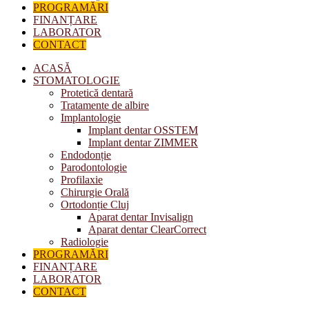
PROGRAMĂRI
FINANȚARE
LABORATOR
CONTACT
ACASĂ
STOMATOLOGIE
Protetică dentară
Tratamente de albire
Implantologie
Implant dentar OSSTEM
Implant dentar ZIMMER
Endodonție
Parodontologie
Profilaxie
Chirurgie Orală
Ortodonție Cluj
Aparat dentar Invisalign
Aparat dentar ClearCorrect
Radiologie
PROGRAMĂRI
FINANȚARE
LABORATOR
CONTACT