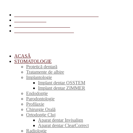
Str. Primăverii, Nr. 8, Cluj-Napoca, România
+40 378 119 906
receptie1@centrulmedial.com
radiologie@centrulmedical.com
ACASĂ
STOMATOLOGIE
Protetică dentară
Tratamente de albire
Implantologie
Implant dentar OSSTEM
Implant dentar ZIMMER
Endodonție
Parodontologie
Profilaxie
Chirurgie Orală
Ortodonție Cluj
Aparat dentar Invisalign
Aparat dentar ClearCorrect
Radiologie