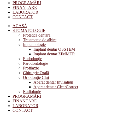
PROGRAMĂRI
FINANȚARE
LABORATOR
CONTACT
ACASĂ
STOMATOLOGIE
Protetică dentară
Tratamente de albire
Implantologie
Implant dentar OSSTEM
Implant dentar ZIMMER
Endodonție
Parodontologie
Profilaxie
Chirurgie Orală
Ortodonție Cluj
Aparat dentar Invisalign
Aparat dentar ClearCorrect
Radiologie
PROGRAMĂRI
FINANȚARE
LABORATOR
CONTACT