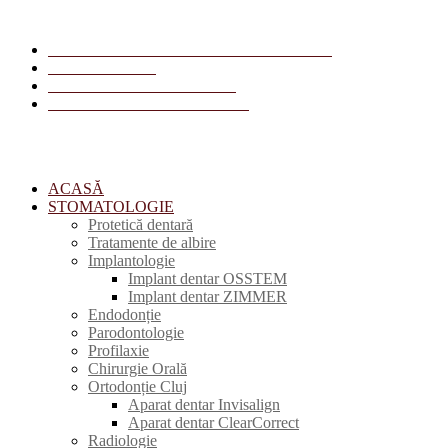
Str. Primăverii, Nr. 8, Cluj-Napoca, România
+40 378 119 906
receptie1@centrulmedial.com
radiologie@centrulmedical.com
ACASĂ
STOMATOLOGIE
Protetică dentară
Tratamente de albire
Implantologie
Implant dentar OSSTEM
Implant dentar ZIMMER
Endodonție
Parodontologie
Profilaxie
Chirurgie Orală
Ortodonție Cluj
Aparat dentar Invisalign
Aparat dentar ClearCorrect
Radiologie