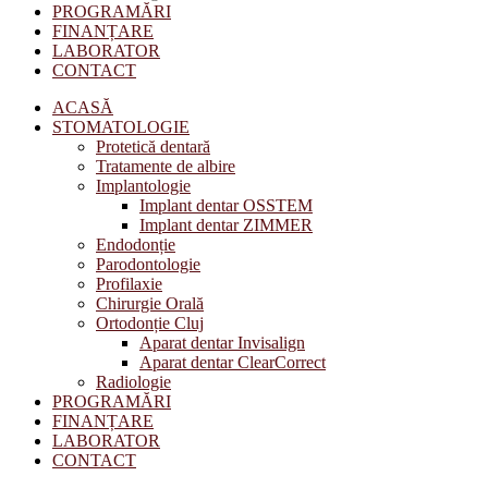
PROGRAMĂRI
FINANȚARE
LABORATOR
CONTACT
ACASĂ
STOMATOLOGIE
Protetică dentară
Tratamente de albire
Implantologie
Implant dentar OSSTEM
Implant dentar ZIMMER
Endodonție
Parodontologie
Profilaxie
Chirurgie Orală
Ortodonție Cluj
Aparat dentar Invisalign
Aparat dentar ClearCorrect
Radiologie
PROGRAMĂRI
FINANȚARE
LABORATOR
CONTACT