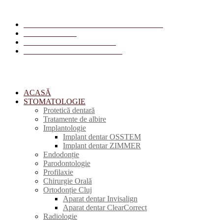
Str. Primăverii, Nr. 8, Cluj-Napoca, România
+40 378 119 906
receptie1@centrulmedial.com
radiologie@centrulmedical.com
ACASĂ
STOMATOLOGIE
Protetică dentară
Tratamente de albire
Implantologie
Implant dentar OSSTEM
Implant dentar ZIMMER
Endodonție
Parodontologie
Profilaxie
Chirurgie Orală
Ortodonție Cluj
Aparat dentar Invisalign
Aparat dentar ClearCorrect
Radiologie